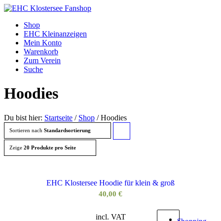
Shop
EHC Kleinanzeigen
Mein Konto
Warenkorb
Zum Verein
Suche
Hoodies
Du bist hier:
Startseite
/
Shop
/
Hoodies
Sortieren nach
Standardsortierung
Klicke,
um die
Zeige
20 Produkte pro Seite
Produkte
in
EHC Klostersee Hoodie für klein & groß
aufsteigender
40,00
€
Reihenfolge
incl. VAT